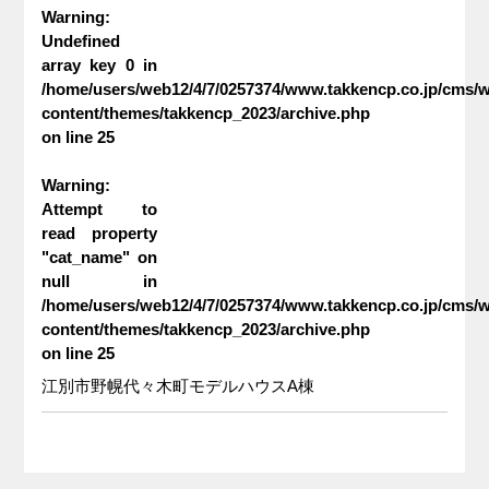
Warning
:
Undefined
array key 0 in
/home/users/web12/4/7/0257374/www.takkencp.co.jp/cms/
content/themes/takkencp_2023/archive.php
on line
25
Warning
:
Attempt to
read property
"cat_name" on
null in
/home/users/web12/4/7/0257374/www.takkencp.co.jp/cms/
content/themes/takkencp_2023/archive.php
on line
25
江別市野幌代々木町モデルハウスA棟