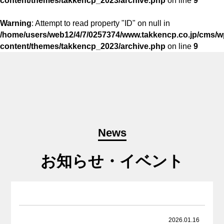
content/themes/takkencp_2023/archive.php
on line
9
Warning
: Attempt to read property "ID" on null in
/home/users/web12/4/7/0257374/www.takkencp.co.jp/cms/w
content/themes/takkencp_2023/archive.php
on line
9
News
お知らせ・イベント
2026.01.16