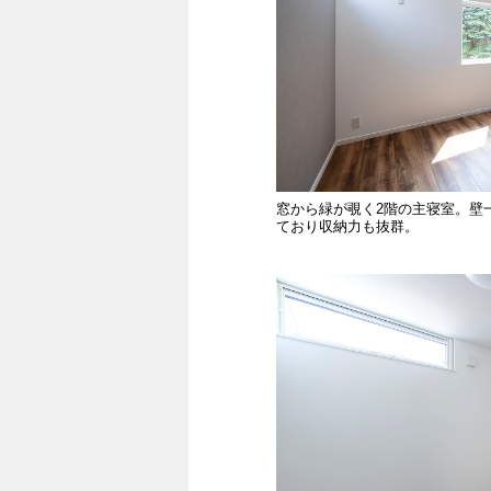
窓から緑が覗く2階の主寝室。壁
ており収納力も抜群。