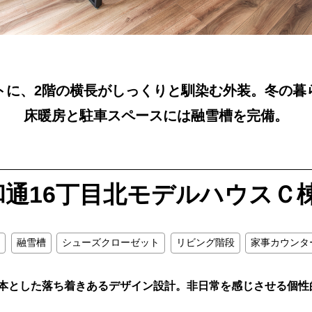
トに、2階の横長がしっくりと馴染む外装。冬の暮
床暖房と駐車スペースには融雪槽を完備。
和通16丁目北モデルハウスＣ
融雪槽
シューズクローゼット
リビング階段
家事カウンタ
本とした落ち着きあるデザイン設計。非日常を感じさせる個性