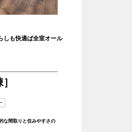
らしも快適ば全室オール
棟］
ー
的な間取りと住みやすさの