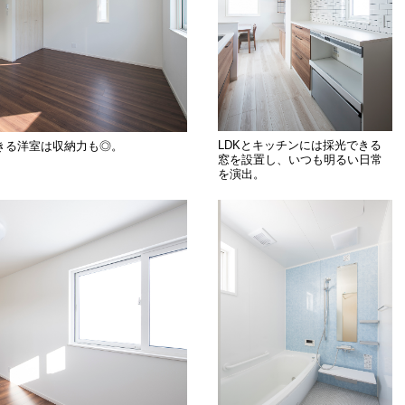
LDKとキッチンには採光できる
きる洋室は収納力も◎。
窓を設置し、いつも明るい日常
を演出。