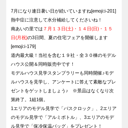
7月になり連日暑い日が続いていますね[emoji:i-201]
熱中症に注意して水分補給してくださいね！
南あいの里では
７月１３日(土)・１４日(日)・１５
日(月祝)
の3日間、夏の住宅フェアを開催します
[emoji:i-179]
道内最大級！当社を含む１９社・全３０棟のモデル
ハウス公開＆同時販売中です！
モデルハウス見学スタンプラリーも同時開催♪モデ
ルハウスを見学し、アンケートに答えて素敵なプレ
ゼントをゲットしましょう♪ ※景品はなくなり次
第終了。1組1個。
1エリアのモデル見学で「バスクロック」、2エリア
のモデル見学で「アルミボトル」、3エリアのモデ
ル見学で「保冷保温バッグ」をプレゼント！